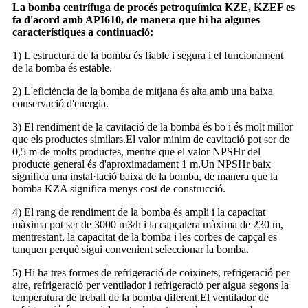
La bomba centrífuga de procés petroquímica KZE, KZEF es
fa d'acord amb API610, de manera que hi ha algunes
característiques a continuació:
1) L'estructura de la bomba és fiable i segura i el funcionament
de la bomba és estable.
2) L'eficiència de la bomba de mitjana és alta amb una baixa
conservació d'energia.
3) El rendiment de la cavitació de la bomba és bo i és molt millor
que els productes similars.El valor mínim de cavitació pot ser de
0,5 m de molts productes, mentre que el valor NPSHr del
producte general és d'aproximadament 1 m.Un NPSHr baix
significa una instal·lació baixa de la bomba, de manera que la
bomba KZA significa menys cost de construcció.
4) El rang de rendiment de la bomba és ampli i la capacitat
màxima pot ser de 3000 m3/h i la capçalera màxima de 230 m,
mentrestant, la capacitat de la bomba i les corbes de capçal es
tanquen perquè sigui convenient seleccionar la bomba.
5) Hi ha tres formes de refrigeració de coixinets, refrigeració per
aire, refrigeració per ventilador i refrigeració per aigua segons la
temperatura de treball de la bomba diferent.El ventilador de