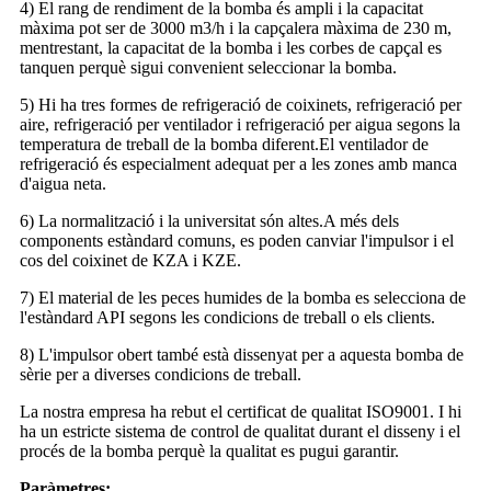
4) El rang de rendiment de la bomba és ampli i la capacitat
màxima pot ser de 3000 m3/h i la capçalera màxima de 230 m,
mentrestant, la capacitat de la bomba i les corbes de capçal es
tanquen perquè sigui convenient seleccionar la bomba.
5) Hi ha tres formes de refrigeració de coixinets, refrigeració per
aire, refrigeració per ventilador i refrigeració per aigua segons la
temperatura de treball de la bomba diferent.El ventilador de
refrigeració és especialment adequat per a les zones amb manca
d'aigua neta.
6) La normalització i la universitat són altes.A més dels
components estàndard comuns, es poden canviar l'impulsor i el
cos del coixinet de KZA i KZE.
7) El material de les peces humides de la bomba es selecciona de
l'estàndard API segons les condicions de treball o els clients.
8) L'impulsor obert també està dissenyat per a aquesta bomba de
sèrie per a diverses condicions de treball.
La nostra empresa ha rebut el certificat de qualitat ISO9001. I hi
ha un estricte sistema de control de qualitat durant el disseny i el
procés de la bomba perquè la qualitat es pugui garantir.
Paràmetres: