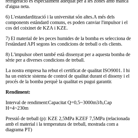
refrigeració és especialment adequat per a les zones amb manca
d'aigua neta.
6) L'estandardització i la universitat són altes.A més dels
components estàndard comuns, es poden canviar l'impulsor i el
cos del coixinet de KZA i KZE.
7) El material de les peces humides de la bomba es selecciona de
l'estàndard API segons les condicions de treball o els clients.
8) L'impulsor obert també està dissenyat per a aquesta bomba de
sèrie per a diverses condicions de treball.
La nostra empresa ha rebut el certificat de qualitat ISO9001. I hi
ha un estricte sistema de control de qualitat durant el disseny i el
procés de la bomba perquè la qualitat es pugui garantir.
Rendiment:
Interval de rendiment:
Capacitat Q=0,5~3000m3/h,
Cap
H=4~230m
Pressió de treball (p): KZE 2,5MPa KZEF 7,5MPa (relacionada
amb el material i la temperatura de treball, mostrada com a
diagrama PT)