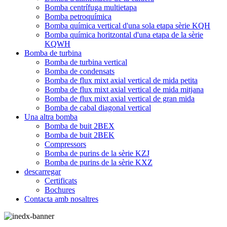
Bomba centrífuga multietapa
Bomba petroquímica
Bomba química vertical d'una sola etapa sèrie KQH
Bomba química horitzontal d'una etapa de la sèrie
KQWH
Bomba de turbina
Bomba de turbina vertical
Bomba de condensats
Bomba de flux mixt axial vertical de mida petita
Bomba de flux mixt axial vertical de mida mitjana
Bomba de flux mixt axial vertical de gran mida
Bomba de cabal diagonal vertical
Una altra bomba
Bomba de buit 2BEX
Bomba de buit 2BEK
Compressors
Bomba de purins de la sèrie KZJ
Bomba de purins de la sèrie KXZ
descarregar
Certificats
Bochures
Contacta amb nosaltres