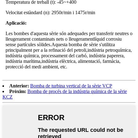
Temperatura de treball (t): -45~+400
Velocitat estàndard (n): 2950r/min i 1475r/min
Aplicació:
Les bombes d'aquesta sèrie són adequades per transferir neutres o
lleugerament contaminats nets o lleugerament
líquid corrosiu
sense partícules sòlides.Aquesta bomba de sèrie s'utilitza
principalment per a la refinació del petroli,
indústria petroquímica,
indústria química, processament del carbó, indústria paperera,
indústria marítima,
indústria elèctrica, alimentació, farmàcia,
protecció del medi ambient, etc.
Anterior:
Bomba de turbina vertical de la sèrie VCP
Pròxim:
Bomba de procés de la indústria química de la sèrie
KCZ