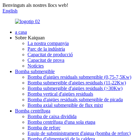
Benvinguts als nostres llocs web!
English
a casa
Sobre Kaiquan
La nostra companyia
Parc de la indústria
Capacitat de producció
Capacitat de prova
Notícies
Bomba submergible
Bomba d'aigües residuals submergible (0,75-7,5Kw)
Bomba submergible d'aigües residuals (11-22Kw)
Bomba submergible d'aigües residuals (>30Kw)
Bomba vertical d'aigües residuals
Bomba d'aigües residuals submergible de picada
Bomba axial submergible de flux mixt
Bomba centrífuga
Bomba de caixa dividida
Bomba centrífuga d'una sola etapa
Bomba de reforç
Equip de subministrament d'aigua (bomba de reforç)
Bomba d'alimentació de la caldera