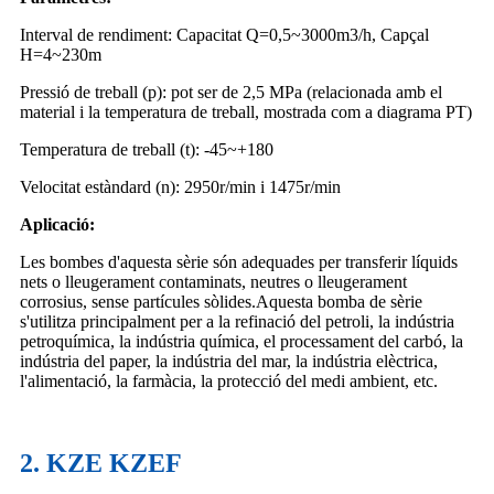
Interval de rendiment: Capacitat Q=0,5~3000m3/h, Capçal
H=4~230m
Pressió de treball (p): pot ser de 2,5 MPa (relacionada amb el
material i la temperatura de treball, mostrada com a diagrama PT)
Temperatura de treball (t): -45~+180
Velocitat estàndard (n): 2950r/min i 1475r/min
Aplicació:
Les bombes d'aquesta sèrie són adequades per transferir líquids
nets o lleugerament contaminats, neutres o lleugerament
corrosius, sense partícules sòlides.Aquesta bomba de sèrie
s'utilitza principalment per a la refinació del petroli, la indústria
petroquímica, la indústria química, el processament del carbó, la
indústria del paper, la indústria del mar, la indústria elèctrica,
l'alimentació, la farmàcia, la protecció del medi ambient, etc.
2. KZE KZEF