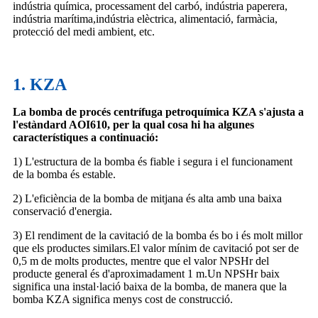
indústria química, processament del carbó, indústria paperera,
indústria marítima,
indústria elèctrica, alimentació, farmàcia,
protecció del medi ambient, etc.
1. KZA
La bomba de procés centrífuga petroquímica KZA s'ajusta a
l'estàndard AOI610, per la qual cosa hi ha algunes
característiques a continuació:
1) L'estructura de la bomba és fiable i segura i el funcionament
de la bomba és estable.
2) L'eficiència de la bomba de mitjana és alta amb una baixa
conservació d'energia.
3) El rendiment de la cavitació de la bomba és bo i és molt millor
que els productes similars.El valor mínim de cavitació pot ser de
0,5 m de molts productes, mentre que el valor NPSHr del
producte general és d'aproximadament 1 m.Un NPSHr baix
significa una instal·lació baixa de la bomba, de manera que la
bomba KZA significa menys cost de construcció.