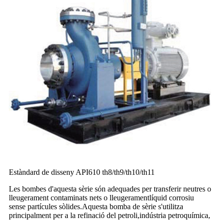
Estàndard de disseny API610 th8/th9/th10/th11
Les bombes d'aquesta sèrie són adequades per transferir neutres o
lleugerament contaminats nets o lleugerament
líquid corrosiu
sense partícules sòlides.Aquesta bomba de sèrie s'utilitza
principalment per a la refinació del petroli,
indústria petroquímica,