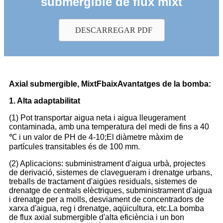
submergible de flux mixt
DESCARREGAR PDF
Axial submergible
, Mixt
F
baix
Avantatges de la bomba:
1. Alta adaptabilitat
(1) Pot transportar aigua neta i aigua lleugerament
contaminada, amb una temperatura del medi de fins a 40
℃ i un valor de PH de 4-10;El diàmetre màxim de
partícules transitables és de 100 mm.
(2) Aplicacions: subministrament d'aigua urbà, projectes
de derivació, sistemes de clavegueram i drenatge urbans,
treballs de tractament d'aigües residuals, sistemes de
drenatge de centrals elèctriques, subministrament d'aigua
i drenatge per a molls, desviament de concentradors de
xarxa d'aigua, reg i drenatge, aqüicultura, etc.La bomba
de flux axial submergible d'alta eficiència i un bon