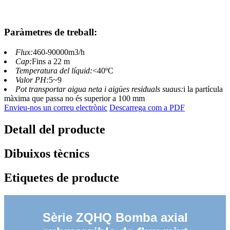
Paràmetres de treball:
Flux:
460-90000m3/h
Cap:
Fins a 22 m
Temperatura del líquid:
<40ºC
Valor PH:
5~9
Pot transportar aigua neta i aigües residuals suaus:
i la partícula
màxima que passa no és superior a 100 mm
Envieu-nos un correu electrònic
Descarrega com a PDF
Detall del producte
Dibuixos tècnics
Etiquetes de producte
Sèrie ZQHQ Bomba axial