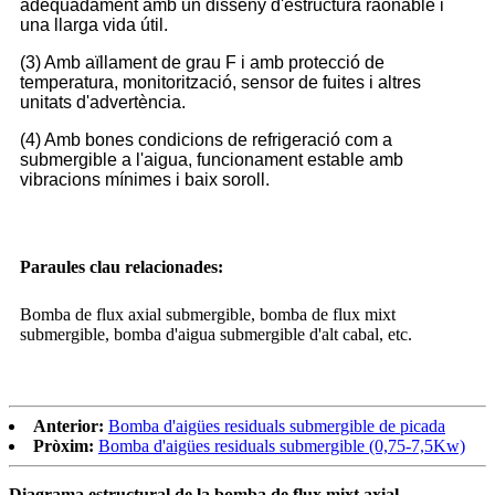
adequadament amb un disseny d'estructura raonable i
una llarga vida útil.
(3) Amb aïllament de grau F i amb protecció de
temperatura, monitorització, sensor de fuites i altres
unitats d'advertència.
(4) Amb bones condicions de refrigeració com a
submergible a l'aigua, funcionament estable amb
vibracions mínimes i baix soroll.
Paraules clau relacionades:
Bomba de flux axial submergible, bomba de flux mixt
submergible, bomba d'aigua submergible d'alt cabal, etc.
Anterior:
Bomba d'aigües residuals submergible de picada
Pròxim:
Bomba d'aigües residuals submergible (0,75-7,5Kw)
Diagrama estructural de la bomba de flux mixt axial