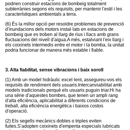
podrien construir estacions de bombeig totalment
subterrànies segons els requisits, per mantenir l'estil i les
característiques ambientals a terra.
(6) És la millor opció per resoldre problemes de prevenció
d'inundacions dels motors instal·lats en estacions de
bombeig que es troben al llarg de rius i llacs amb grans
fluctuacions del nivell d'aigua.A més, estalviant l'eix llarg i
els coixinets intermedis entre el motor i la bomba, la unitat
podria funcionar de manera més estable i fiable.
3. Alta fiabilitat, sense vibracions i baix soroll
(1) Amb un model hidràulic excel·lent, assegureu-vos els
requisits de rendiment dels usuaris.Intercanviabilitat amb
models tradicionals perquè els usuaris puguin triar.Hi ha
una sèrie d'aquestes bombes, que tenen un ampli rang
d'alta eficiència, aplicabilitat a diferents condicions de
treball, alta eficiència energètica i baixos costos
d'operació.
(2) Els segells mecànics dobles o triples eviten
fuites.S'adopten coixinets d'empenta especials lubricats