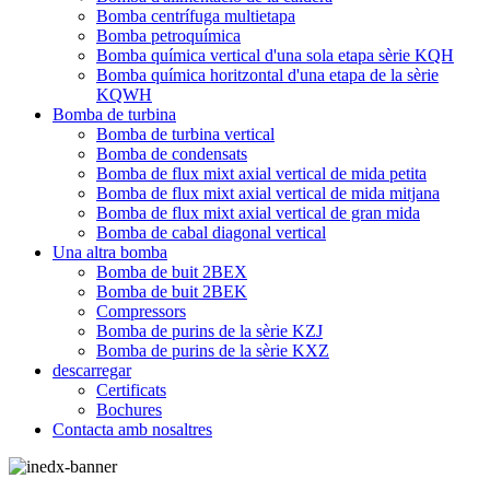
Bomba centrífuga multietapa
Bomba petroquímica
Bomba química vertical d'una sola etapa sèrie KQH
Bomba química horitzontal d'una etapa de la sèrie
KQWH
Bomba de turbina
Bomba de turbina vertical
Bomba de condensats
Bomba de flux mixt axial vertical de mida petita
Bomba de flux mixt axial vertical de mida mitjana
Bomba de flux mixt axial vertical de gran mida
Bomba de cabal diagonal vertical
Una altra bomba
Bomba de buit 2BEX
Bomba de buit 2BEK
Compressors
Bomba de purins de la sèrie KZJ
Bomba de purins de la sèrie KXZ
descarregar
Certificats
Bochures
Contacta amb nosaltres