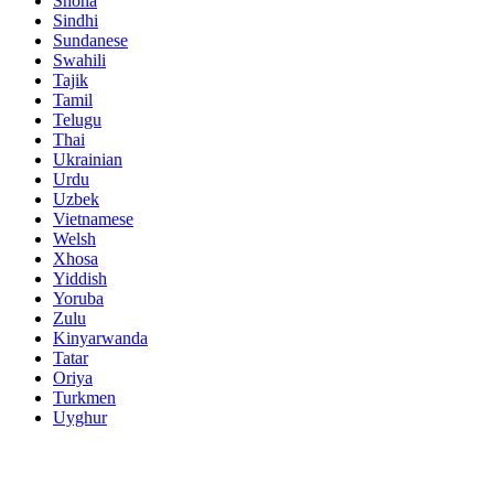
Shona
Sindhi
Sundanese
Swahili
Tajik
Tamil
Telugu
Thai
Ukrainian
Urdu
Uzbek
Vietnamese
Welsh
Xhosa
Yiddish
Yoruba
Zulu
Kinyarwanda
Tatar
Oriya
Turkmen
Uyghur