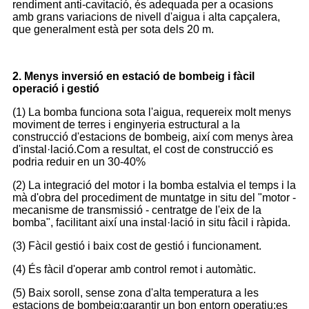
rendiment anti-cavitació, és adequada per a ocasions
amb grans variacions de nivell d'aigua i alta capçalera,
que generalment està per sota dels 20 m.
2. Menys inversió en estació de bombeig i fàcil
operació i gestió
(1) La bomba funciona sota l'aigua, requereix molt menys
moviment de terres i enginyeria estructural a la
construcció d'estacions de bombeig, així com menys àrea
d'instal·lació.Com a resultat, el cost de construcció es
podria reduir en un 30-40%
(2) La integració del motor i la bomba estalvia el temps i la
mà d'obra del procediment de muntatge in situ del "motor -
mecanisme de transmissió - centratge de l'eix de la
bomba", facilitant així una instal·lació in situ fàcil i ràpida.
(3) Fàcil gestió i baix cost de gestió i funcionament.
(4) És fàcil d'operar amb control remot i automàtic.
(5) Baix soroll, sense zona d'alta temperatura a les
estacions de bombeig;garantir un bon entorn operatiu;es