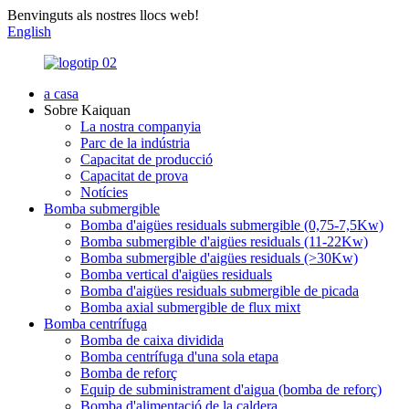
Benvinguts als nostres llocs web!
English
a casa
Sobre Kaiquan
La nostra companyia
Parc de la indústria
Capacitat de producció
Capacitat de prova
Notícies
Bomba submergible
Bomba d'aigües residuals submergible (0,75-7,5Kw)
Bomba submergible d'aigües residuals (11-22Kw)
Bomba submergible d'aigües residuals (>30Kw)
Bomba vertical d'aigües residuals
Bomba d'aigües residuals submergible de picada
Bomba axial submergible de flux mixt
Bomba centrífuga
Bomba de caixa dividida
Bomba centrífuga d'una sola etapa
Bomba de reforç
Equip de subministrament d'aigua (bomba de reforç)
Bomba d'alimentació de la caldera